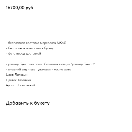
16700,00
руб
Заказать букет
- бесплатная доставка в пределах МКАД
- бесплатная записочка к букету
- фото перед доставкой
- размер букета на фото обозначен в опции "размер букета"
- внешний вид и цвет упаковки - как на фото
Цвет: Лиловый
Цветок: Гвоздика
Аромат: Есть легкий
Добавить к букету